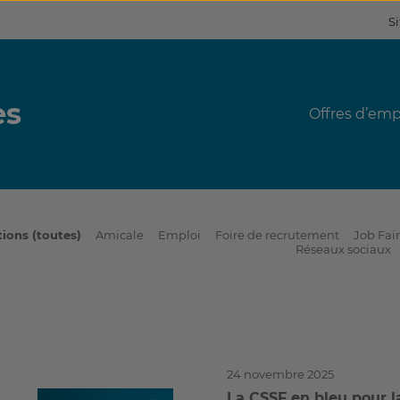
Si
es
Offres d’emp
tions (toutes)
Amicale
Emploi
Foire de recrutement
Job Fair
Réseaux sociaux
24 novembre 2025
La CSSF en bleu pour l