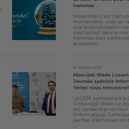
hommes
r
Movember, c’est bien pl
mouvement : c’est un ra
s
que la sensibilisation p
vies.Partout dans le mon
hommes sont confronté
la prostate,…
31 octobre 2025
Moovijob Week Luxem
Journée spéciale Infor
Venez nous rencontrer
La CSSF participera à la
la Moovijob Week. Le j
est consacré au secteur
l’Informatique. Cette jo
permet d’échanger en di
…