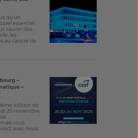
us qu’un
ppel essentiel
eut sauver des
de, les
s au cancer de
bourg –
matique –
!
 2ème édition de
eudi 20 novembre
 de
urnée vous
rect avec nous.