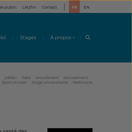
te public
Lëtzfin
Contact
FR
EN
loi
Stages
À propos
jobfair
Jobs
recruitment
recrutement
Sport et loisir
Stage universitaire
Webinaire
a santé des