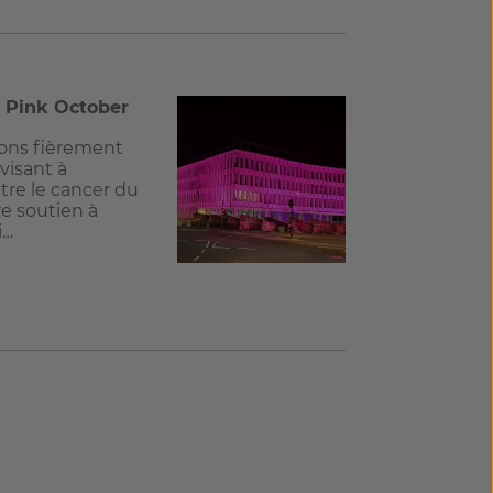
r Pink October
nons fièrement
isant à
ntre le cancer du
re soutien à
i…