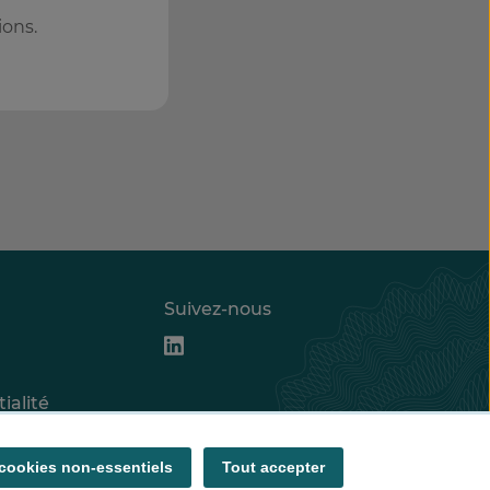
ions.
Suivez-nous
ialité
datures
 cookies non-essentiels
Tout accepter