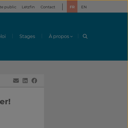
te public
Lëtzfin
Contact
FR
EN
loi
Stages
À propos
er!