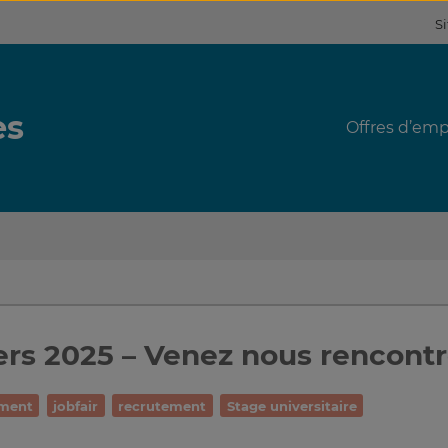
Si
es
Offres d’emp
rs 2025 – Venez nous rencontr
ement
jobfair
recrutement
Stage universitaire