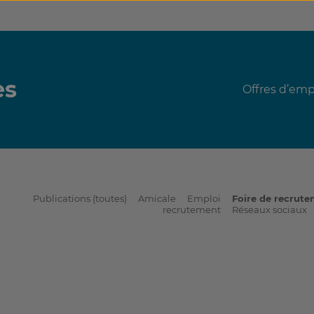
es
Offres d’emp
Publications (toutes)
Amicale
Emploi
Foire de recrut
recrutement
Réseaux sociaux