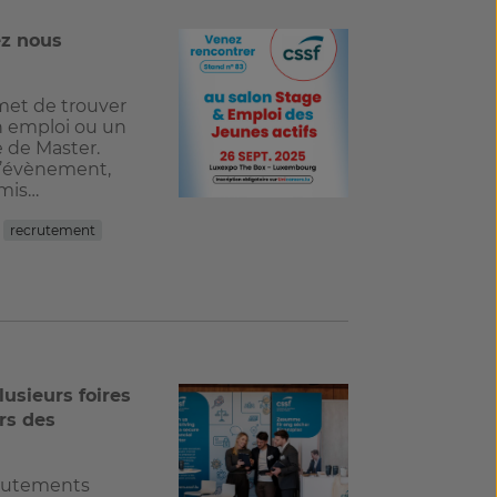
ez nous
met de trouver
n emploi ou un
 de Master.
 l’évènement,
 mis…
recrutement
lusieurs foires
rs des
rutements