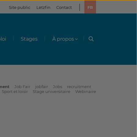
Site public
Lëtzfin
Contact
FR
loi
Stages
À propos
ement
Job Fair
jobfair
Jobs
recruitment
Sport et loisir
Stage universitaire
Webinaire