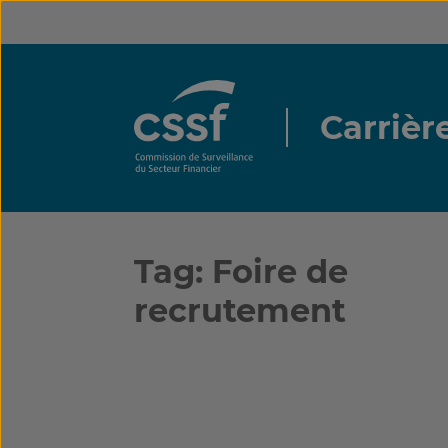
Passez
au
contenu
Carrièr
Tag:
Foire de
recrutement