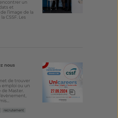
 rencontrer un
ats et
 de l’image de la
la CSSF. Les
ez nous
met de trouver
n emploi ou un
 de Master.
 l’évènement,
 mis…
recrutement