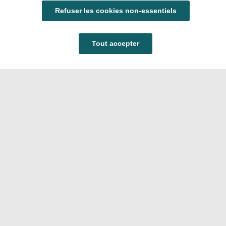
Refuser les cookies non-essentiels
Tout accepter
Carrières
FAQ
Nous contacter
Politique de confidentialité
applicable aux candidatures