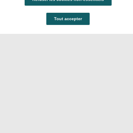
Tout accepter
Carrières
FAQ
Nous contacter
Politique de confidentialité
applicable aux candidatures